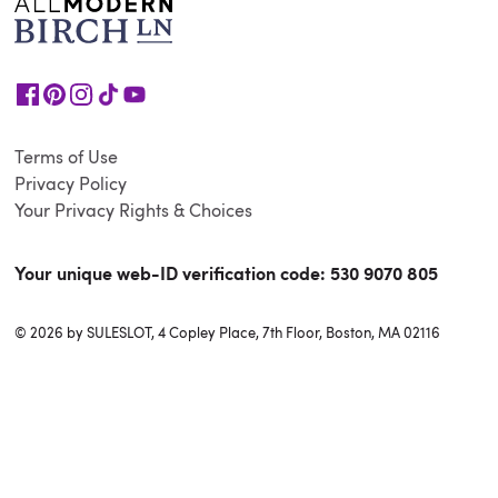
Terms of Use
Privacy Policy
Your Privacy Rights & Choices
Your unique web-ID verification code:
530 9070 805
© 2026 by SULESLOT, 4 Copley Place, 7th Floor, Boston, MA 02116