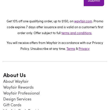
Submit
Get 10% off one qualifying order, up to $150, on
wayfair.com
. Promo
code expires 7 days after issuance and is valid on a customer’s first
order only. Offer subject to full
terms and conditions
.
You will receive offers from Wayfair in accordance with our Privacy
Policy. Unsubscribe at any time.
Terms
&
Privacy
About Us
About Wayfair
Wayfair Rewards
Wayfair Professional
Design Services
Gift Cards