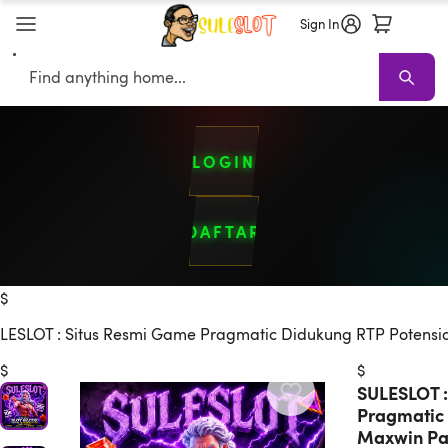
Sign In
Search
LOGIN
DAFTAR
SULESLOT Singapore
Keluaran data SGP
Live Draw SGP
Sofa
$
LESLOT : Situs Resmi Game Pragmatic Didukung RTP Potensi
$
$
SULESLOT :
Pragmatic 
Maxwin Pa
Provider