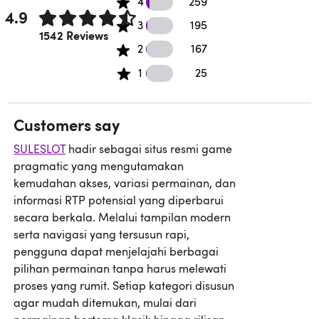
259 4 star reviews
4
259
4.9
195 3 star reviews
3
195
Rated 4.9 out of 5 stars.
1542 Reviews
167 2 star reviews
2
167
25 1 star reviews
1
25
Customers say
SULESLOT
hadir sebagai situs resmi game
pragmatic yang mengutamakan
kemudahan akses, variasi permainan, dan
informasi RTP potensial yang diperbarui
secara berkala. Melalui tampilan modern
serta navigasi yang tersusun rapi,
pengguna dapat menjelajahi berbagai
pilihan permainan tanpa harus melewati
proses yang rumit. Setiap kategori disusun
agar mudah ditemukan, mulai dari