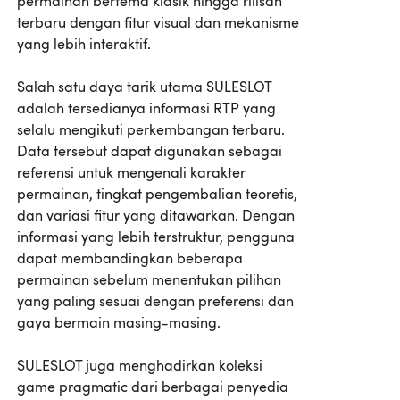
permainan bertema klasik hingga rilisan
terbaru dengan fitur visual dan mekanisme
yang lebih interaktif.
Salah satu daya tarik utama SULESLOT
adalah tersedianya informasi RTP yang
selalu mengikuti perkembangan terbaru.
Data tersebut dapat digunakan sebagai
referensi untuk mengenali karakter
permainan, tingkat pengembalian teoretis,
dan variasi fitur yang ditawarkan. Dengan
informasi yang lebih terstruktur, pengguna
dapat membandingkan beberapa
permainan sebelum menentukan pilihan
yang paling sesuai dengan preferensi dan
gaya bermain masing-masing.
SULESLOT juga menghadirkan koleksi
game pragmatic dari berbagai penyedia