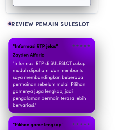
REVIEW PEMAIN SULESLOT
"Informasi RTP jelas"
★★★★★
Zayden Alfariz
"Informasi RTP di SULESLOT cukup
mudah dipahami dan membantu
saya membandingkan beberapa
permainan sebelum mulai. Pilihan
gamenya juga lengkap, jadi
pengalaman bermain terasa lebih
bervariasi."
"Pilihan game lengkap"
★★★★★