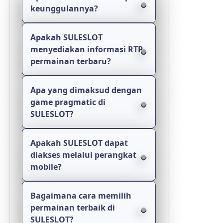
keunggulannya?
Apakah SULESLOT
menyediakan informasi RTP
permainan terbaru?
Apa yang dimaksud dengan
game pragmatic di
SULESLOT?
Apakah SULESLOT dapat
diakses melalui perangkat
mobile?
Bagaimana cara memilih
permainan terbaik di
SULESLOT?